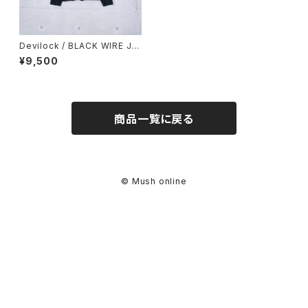
Devilock / BLACK WIRE JA
CKET (used)
¥9,500
商品一覧に戻る
© Mush online