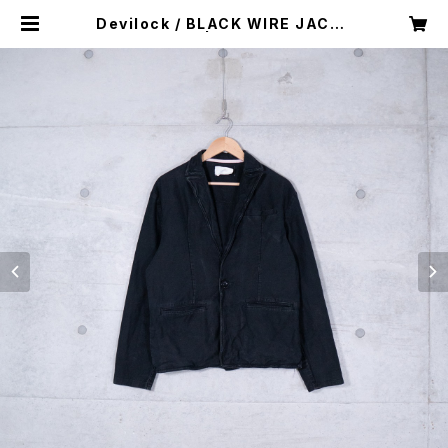
Devilock / BLACK WIRE JACKE
T (used) | Mush online