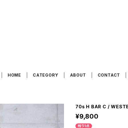
HOME
CATEGORY
ABOUT
CONTACT
70s H BAR C / WEST
¥9,800
残り1点