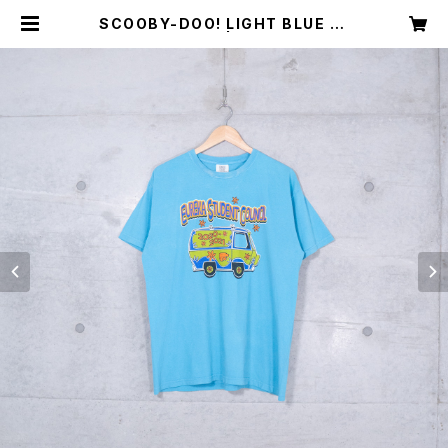
SCOOBY-DOO! LIGHT BLUE T-
SHIRT (used) | Mush online