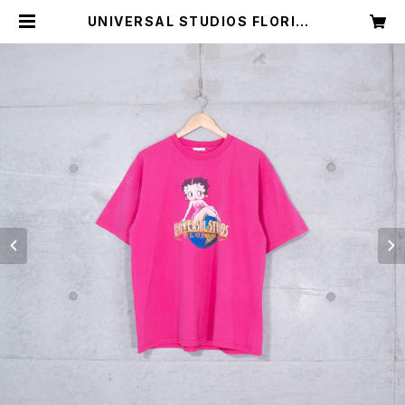
UNIVERSAL STUDIOS FLORIDA
BETTY BOOP T-SHIRT (used)
| Mush online