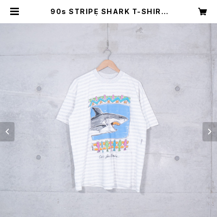
90s STRIPE SHARK T-SHIRT
(used) | Mush online