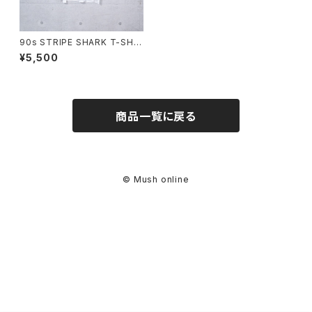
90s STRIPE SHARK T-SHIR
T (used)
¥5,500
商品一覧に戻る
© Mush online