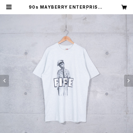
90s MAYBERRY ENTERPRISES
/ FIFE T-SHIRT (used) | Mush
online