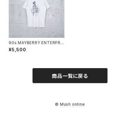
90s MAYBERRY ENTERPRI
SES / FIFE T-SHIRT (used)
¥5,500
商品一覧に戻る
© Mush online