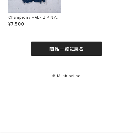
Champion / HALF ZIP NYL
ON PULLOVER JACKET (us
¥7,500
ed)
商品一覧に戻る
© Mush online