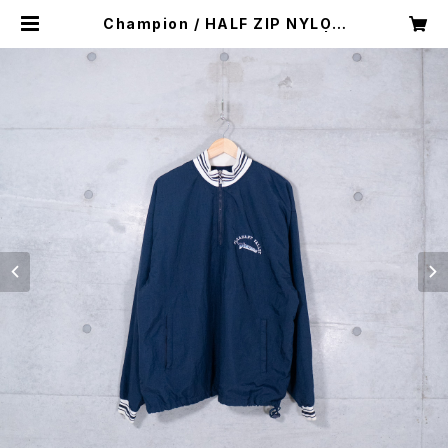
Champion / HALF ZIP NYLON
PULLOVER JACKET (used) | M
ush online