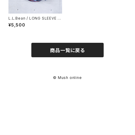
L.L.Bean / LONG SLEEVE S
HIRT (used)
¥5,500
商品一覧に戻る
© Mush online