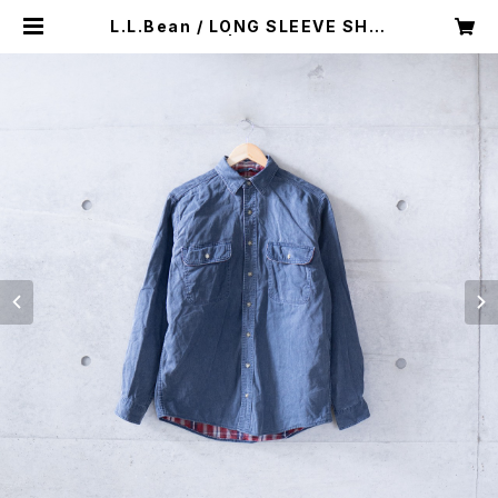
L.L.Bean / LONG SLEEVE SHIR
T (used) | Mush online