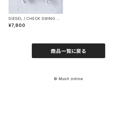
DIESEL / CHECK SWING TO
P JACKET (used)
¥7,800
商品一覧に戻る
© Mush online