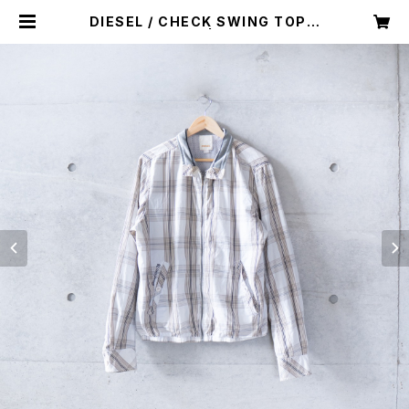
DIESEL / CHECK SWING TOP J
ACKET (used) | Mush online