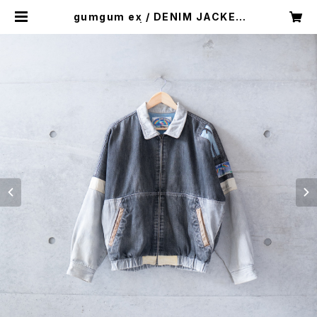
gumgum ex / DENIM JACKET
(used) | Mush online