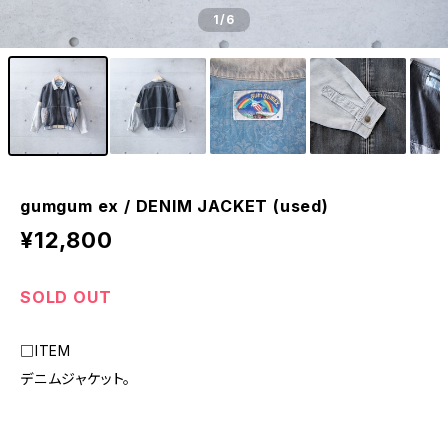
1
/6
gumgum ex / DENIM JACKET (used)
¥12,800
SOLD OUT
□ITEM
デニムジャケット。