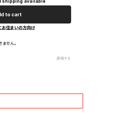
l shipping available
d to cart
にお住まいの方向け
きません。
通報する