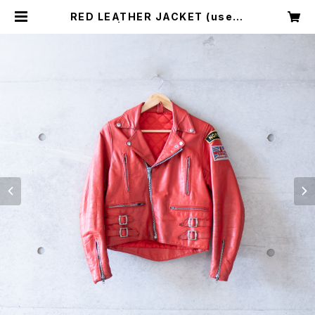
RED LEATHER JACKET (used)
| Mush online