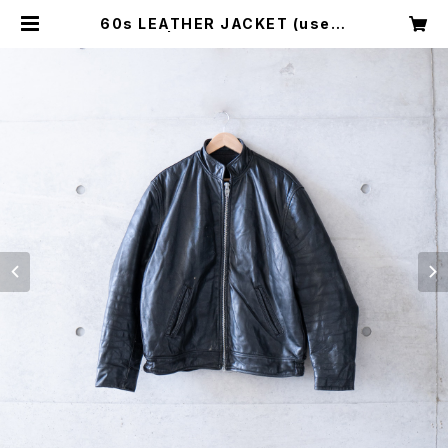
60s LEATHER JACKET (used)
| Mush online