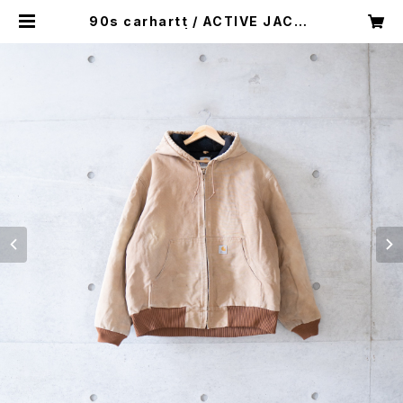
90s carhartt / ACTIVE JACKE
T (used) | Mush online