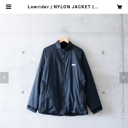
Lowrider / NYLON JACKET (us
ed) | Mush online