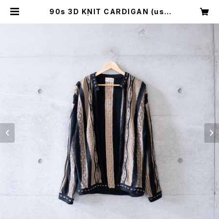
90s 3D KNIT CARDIGAN (use
d) | Mush online