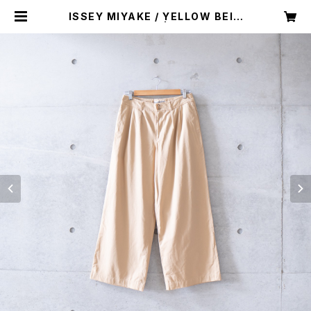
ISSEY MIYAKE / YELLOW BEIG
E PANTS (used) | Mush online