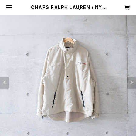
CHAPS RALPH LAUREN / NYL
ON JACKET (used) | Mush onli
ne