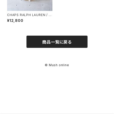
CHAPS RALPH LAUREN / N
YLON JACKET (used)
¥12,800
商品一覧に戻る
© Mush online