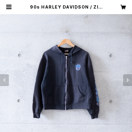
90s HARLEY DAVIDSON / ZIP
UP HOODIE (used) | Mush onli
ne