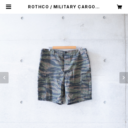
ROTHCO / MILITARY CARGO S
HORT PANTS (used) | Mush o
nline