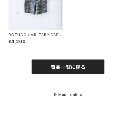
ROTHCO / MILITARY CARG
O SHORT PANTS (used)
¥4,200
商品一覧に戻る
© Mush online