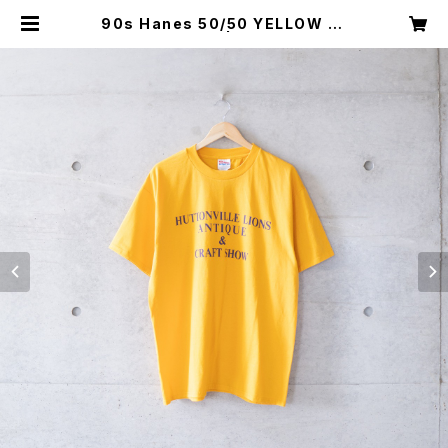
90s Hanes 50/50 YELLOW T-
SHIRT (used) | Mush online