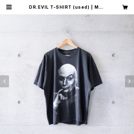
DR.EVIL T-SHIRT (used) | Mus
h online