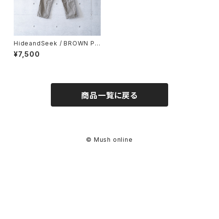
HideandSeek / BROWN PA
NTS (used)
¥7,500
商品一覧に戻る
© Mush online