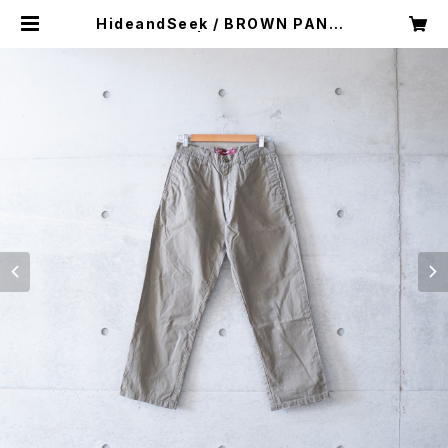
HideandSeek / BROWN PANTS
(used) | Mush online