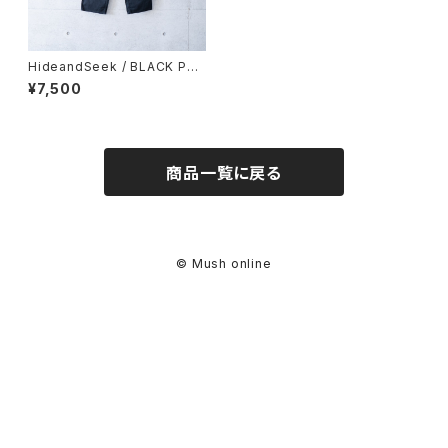
HideandSeek / BLACK PAN
TS (used)
¥7,500
商品一覧に戻る
© Mush online