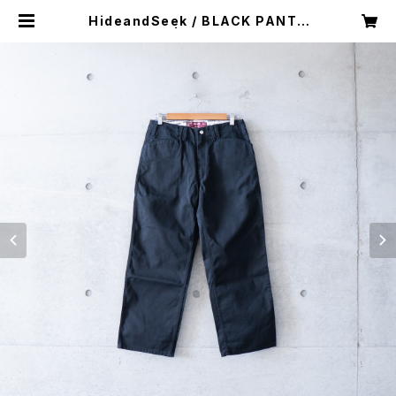
HideandSeek / BLACK PANTS
(used) | Mush online