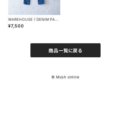
WAREHOUSE / DENIM PAN
TS (used)
¥7,500
商品一覧に戻る
© Mush online