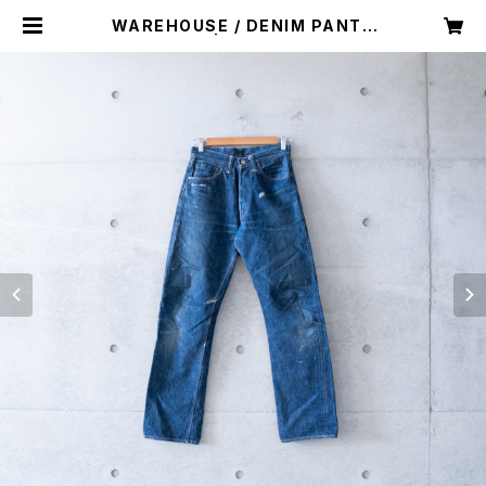
WAREHOUSE / DENIM PANTS
(used) | Mush online