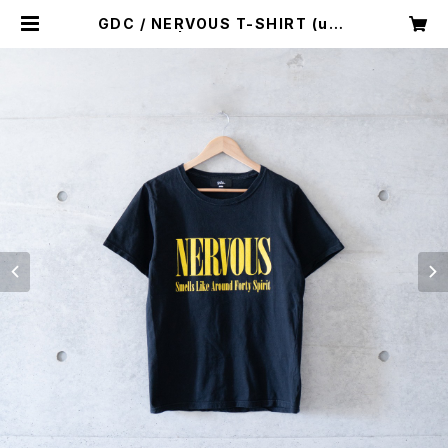
GDC / NERVOUS T-SHIRT (use
d) | Mush online