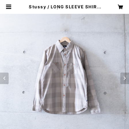
Stussy / LONG SLEEVE SHIRT
(used) | Mush online