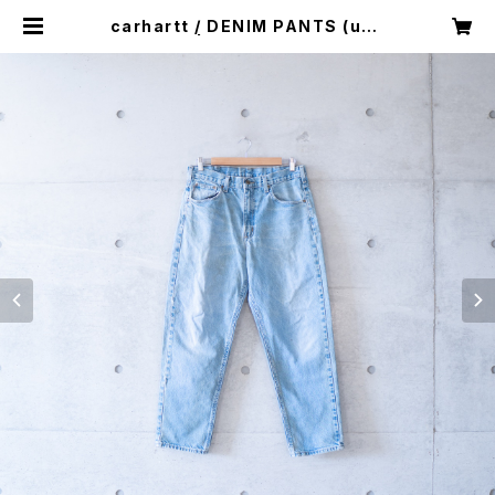
carhartt / DENIM PANTS (use
d) | Mush online