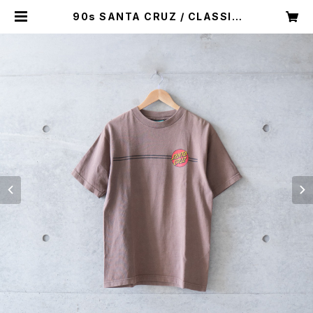
90s SANTA CRUZ / CLASSIC
DOT T-SHIRT -brown- (used)
| Mush online