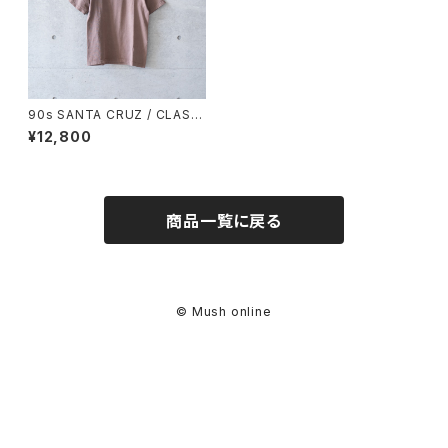
90s SANTA CRUZ / CLASSI
C DOT T-SHIRT -brown-
¥12,800
(used)
商品一覧に戻る
© Mush online