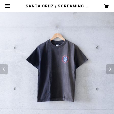
SANTA CRUZ / SCREAMING H
AND T-SHIRT -black- (used) |
Mush online