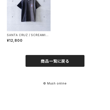
SANTA CRUZ / SCREAMING
HAND T-SHIRT -black- (us
¥12,800
ed)
商品一覧に戻る
© Mush online