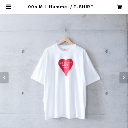
00s M.I. Hummel / T-SHIRT (d
ead stock) | Mush online