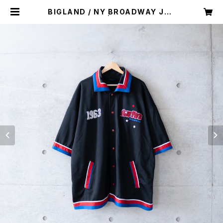
BIGLAND / NY BROADWAY JER
SEY (used) | Mush online