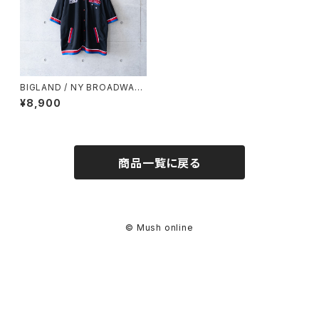
BIGLAND / NY BROADWAY
JERSEY (used)
¥8,900
商品一覧に戻る
© Mush online