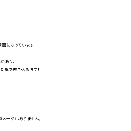
表面になっています！
で
があり、
った風を吹き込めます！
！
ダメージはありません。