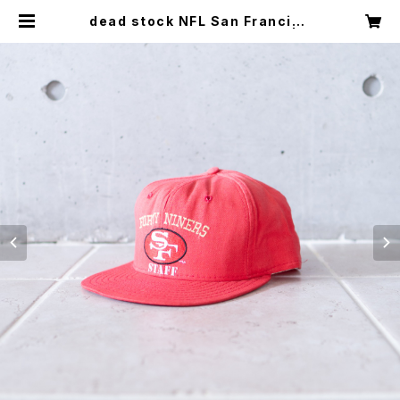
dead stock NFL San Francisc
o 49ers STAFF CAP (used) | M
ush online