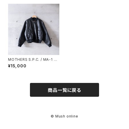
MOTHERS S.P.C. / MA-1 JA
CKET (used)
¥15,000
商品一覧に戻る
© Mush online