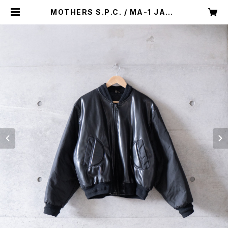
MOTHERS S.P.C. / MA-1 JACK
ET (used) | Mush online