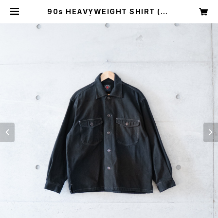
90s HEAVYWEIGHT SHIRT (us
ed) | Mush online